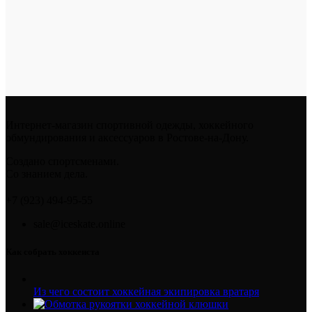
Интернет-магазин спортивной одежды, хоккейного
обмундирования и аксессуаров в Ростове-на-Дону.
Создано спортсменами.
Со знанием дела.
+7 (923) 494-95-55
sale@iceskate.online
Как собрать хоккеиста
Из чего состоит хоккейная экипировка вратаря