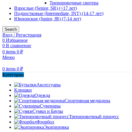
Тренировочные свитера
Взрослые (Senior, SR) (>17 лет)
Подростковые (Intermediate, INT) (14-17 лет)
Юниорские (Junior, JR) (7-14 лет)
Search
Вход / Регистрация
0
Избранное
0
В сравнение
0
items
0
₽
Меню
0
items
0
₽
Категории
Аксессуары
Клюшки
Одежда
Спортивная медицина
Сувениры
Сумки и Баулы
Тренировочный процесс
Флорбол
Экипировка