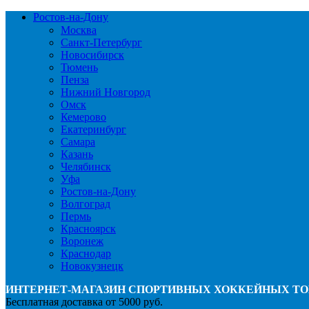
Ростов-на-Дону
Москва
Санкт-Петербург
Новосибирск
Тюмень
Пенза
Нижний Новгород
Омск
Кемерово
Екатеринбург
Самара
Казань
Челябинск
Уфа
Ростов-на-Дону
Волгоград
Пермь
Красноярск
Воронеж
Краснодар
Новокузнецк
ИНТЕРНЕТ-МАГАЗИН СПОРТИВНЫХ ХОККЕЙНЫХ ТО
Бесплатная доставка от 5000 руб.