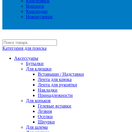
Красноярск
Воронеж
Краснодар
Новокузнецк
Категория для поиска
Аксессуары
Бутылки
Для клюшки
Вставыши / Надставки
Лента для крюка
Лента для рукоятки
Накладки
Принадлежности
Для коньков
Гелевые вставки
Лезвия
Оселки
Шнурки
Для шлема