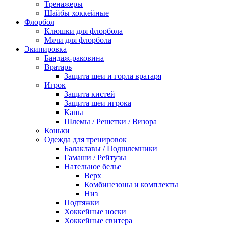
Тренажеры
Шайбы хоккейные
Флорбол
Клюшки для флорбола
Мячи для флорбола
Экипировка
Бандаж-раковина
Вратарь
Защита шеи и горла вратаря
Игрок
Защита кистей
Защита шеи игрока
Капы
Шлемы / Решетки / Визора
Коньки
Одежда для тренировок
Балаклавы / Подшлемники
Гамаши / Рейтузы
Нательное белье
Верх
Комбинезоны и комплекты
Низ
Подтяжки
Хоккейные носки
Хоккейные свитера