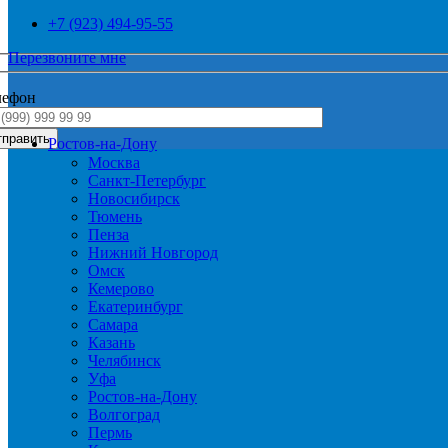
+7 (923) 494-95-55
Перезвоните мне
лефон
Ростов-на-Дону
Москва
Санкт-Петербург
Новосибирск
Тюмень
Пенза
Нижний Новгород
Омск
Кемерово
Екатеринбург
Самара
Казань
Челябинск
Уфа
Ростов-на-Дону
Волгоград
Пермь