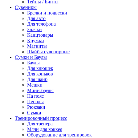
Тейпы / Бинты
Сувениры
Брелки и подвески
Для авто
Для телефона
Значки
Канцтовары
Кружки
Магниты
Шайбы сувенирные
Сумки и Баулы
Баулы
Для клюшек
Для коньков
Для шайб
Мешки
Мини-баулы
На пояс
Пеналы
Рюкзаки
Сумки
Тренировочный процесс
Для тренера
Мячи для хоккея
Оборудование для тренировок