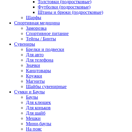
Толстовки (подростковые)
Футболки (подростковые)
Штаны и брюки (подростковые)
Шарфы
Спортивная медицина
Заморозка
Спортивное питание
Тейпы / Бинты
Сувениры
Брелки и подвески
Для авто
Для телефона
Значки
Канцтовары
Кружки
Магниты
Шайбы сувенирные
Сумки и Баулы
Баулы
Для клюшек
Для коньков
Для шайб
Мешки
Мини-баулы
На пояс