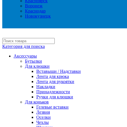
Красноярск
Воронеж
Краснодар
Новокузнецк
Категория для поиска
Аксессуары
Бутылки
Для клюшки
Вставыши / Надставки
Лента для крюка
Лента для рукоятки
Накладки
Принадлежности
Ручки для клюшки
Для коньков
Гелевые вставки
Лезвия
Оселки
Чехлы