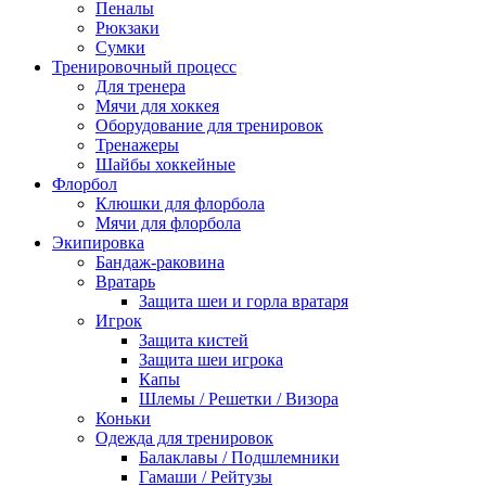
Пеналы
Рюкзаки
Сумки
Тренировочный процесс
Для тренера
Мячи для хоккея
Оборудование для тренировок
Тренажеры
Шайбы хоккейные
Флорбол
Клюшки для флорбола
Мячи для флорбола
Экипировка
Бандаж-раковина
Вратарь
Защита шеи и горла вратаря
Игрок
Защита кистей
Защита шеи игрока
Капы
Шлемы / Решетки / Визора
Коньки
Одежда для тренировок
Балаклавы / Подшлемники
Гамаши / Рейтузы