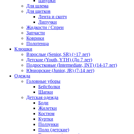
Шнурки
Для шлема
Для щитков
Лента и скотч
Липучки
Жидкости / Спреи
Запчасти
Коврики
Полотенца
Клюшки
Взрослые (Senior, SR) (>17 лет)
Детские (Youth, YTH) (До 7 лет)
Подростковые (Intermediate, INT) (14-17 лет)
Юниорские (Junior, JR) (7-14 лет)
Одежда
Головные уборы
Бейсболки
Шапки
Детская одежда
Боди
Жилетки
Костюм
Куртки
Ползунки
Поло (детские)