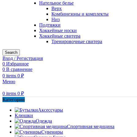
Нательное белье
Верх
Комбинезоны и комплекты
Низ
Подтяжки
Хоккейные носки
Хоккейные свитера
Тренировочные свитера
Search
Вход / Регистрация
0
Избранное
0
В сравнение
0
items
0
₽
Меню
0
items
0
₽
Категории
Аксессуары
Клюшки
Одежда
Спортивная медицина
Сувениры