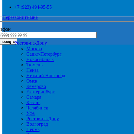
+7 (923) 494-95-55
Перезвоните мне
лефон
Ростов-на-Дону
Москва
Санкт-Петербург
Новосибирск
Тюмень
Пенза
Нижний Новгород
Омск
Кемерово
Екатеринбург
Самара
Казань
Челябинск
Уфа
Ростов-на-Дону
Волгоград
Пермь