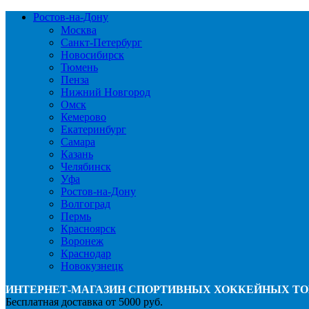
Ростов-на-Дону
Москва
Санкт-Петербург
Новосибирск
Тюмень
Пенза
Нижний Новгород
Омск
Кемерово
Екатеринбург
Самара
Казань
Челябинск
Уфа
Ростов-на-Дону
Волгоград
Пермь
Красноярск
Воронеж
Краснодар
Новокузнецк
ИНТЕРНЕТ-МАГАЗИН СПОРТИВНЫХ ХОККЕЙНЫХ ТО
Бесплатная доставка от 5000 руб.