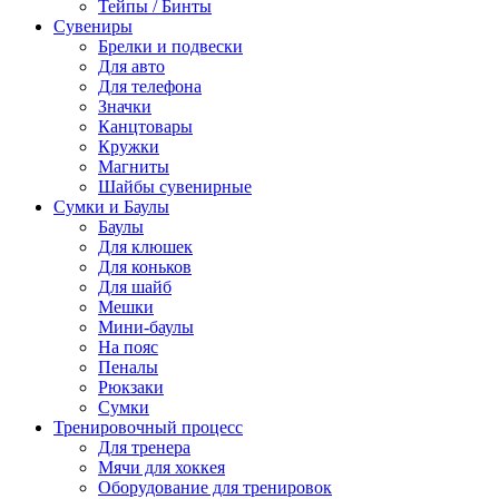
Тейпы / Бинты
Сувениры
Брелки и подвески
Для авто
Для телефона
Значки
Канцтовары
Кружки
Магниты
Шайбы сувенирные
Сумки и Баулы
Баулы
Для клюшек
Для коньков
Для шайб
Мешки
Мини-баулы
На пояс
Пеналы
Рюкзаки
Сумки
Тренировочный процесс
Для тренера
Мячи для хоккея
Оборудование для тренировок