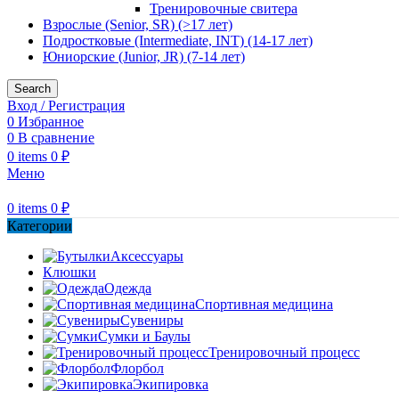
Тренировочные свитера
Взрослые (Senior, SR) (>17 лет)
Подростковые (Intermediate, INT) (14-17 лет)
Юниорские (Junior, JR) (7-14 лет)
Search
Вход / Регистрация
0
Избранное
0
В сравнение
0
items
0
₽
Меню
0
items
0
₽
Категории
Аксессуары
Клюшки
Одежда
Спортивная медицина
Сувениры
Сумки и Баулы
Тренировочный процесс
Флорбол
Экипировка