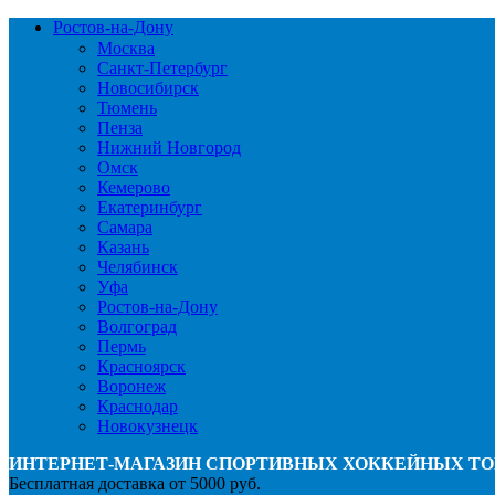
Ростов-на-Дону
Москва
Санкт-Петербург
Новосибирск
Тюмень
Пенза
Нижний Новгород
Омск
Кемерово
Екатеринбург
Самара
Казань
Челябинск
Уфа
Ростов-на-Дону
Волгоград
Пермь
Красноярск
Воронеж
Краснодар
Новокузнецк
ИНТЕРНЕТ-МАГАЗИН СПОРТИВНЫХ ХОККЕЙНЫХ ТО
Бесплатная доставка от 5000 руб.