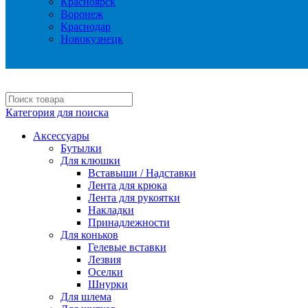
Красноярск
Воронеж
Краснодар
Новокузнецк
Категория для поиска
Аксессуары
Бутылки
Для клюшки
Вставыши / Надставки
Лента для крюка
Лента для рукоятки
Накладки
Принадлежности
Для коньков
Гелевые вставки
Лезвия
Оселки
Шнурки
Для шлема