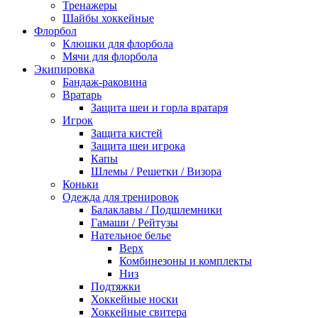
Тренажеры
Шайбы хоккейные
Флорбол
Клюшки для флорбола
Мячи для флорбола
Экипировка
Бандаж-раковина
Вратарь
Защита шеи и горла вратаря
Игрок
Защита кистей
Защита шеи игрока
Капы
Шлемы / Решетки / Визора
Коньки
Одежда для тренировок
Балаклавы / Подшлемники
Гамаши / Рейтузы
Нательное белье
Верх
Комбинезоны и комплекты
Низ
Подтяжки
Хоккейные носки
Хоккейные свитера