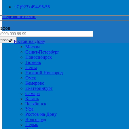
+7 (923) 494-95-55
Перезвоните мне
лефон
Ростов-на-Дону
Москва
Санкт-Петербург
Новосибирск
Тюмень
Пенза
Нижний Новгород
Омск
Кемерово
Екатеринбург
Самара
Казань
Челябинск
Уфа
Ростов-на-Дону
Волгоград
Пермь