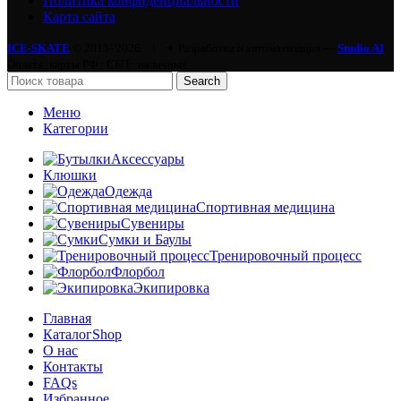
Политика конфиденциальности
Карта сайта
ICE-SKATE
© 2015–2026.
|
✦ Разработка и автоматизация —
Studio AI
Оплата: карты РФ · СБП · наличные
Search
Меню
Категории
Аксессуары
Клюшки
Одежда
Спортивная медицина
Сувениры
Сумки и Баулы
Тренировочный процесс
Флорбол
Экипировка
Главная
Каталог
Shop
О нас
Контакты
FAQs
Избранное