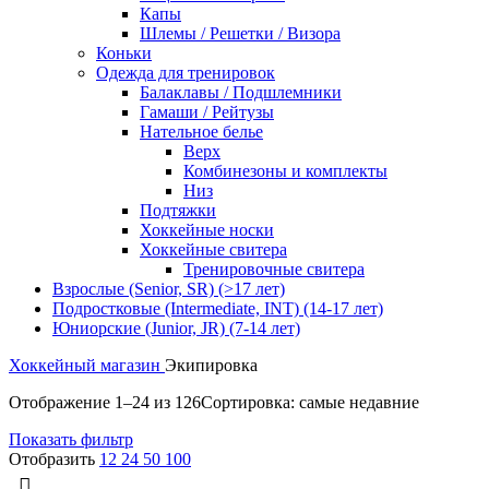
Капы
Шлемы / Решетки / Визора
Коньки
Одежда для тренировок
Балаклавы / Подшлемники
Гамаши / Рейтузы
Нательное белье
Верх
Комбинезоны и комплекты
Низ
Подтяжки
Хоккейные носки
Хоккейные свитера
Тренировочные свитера
Взрослые (Senior, SR) (>17 лет)
Подростковые (Intermediate, INT) (14-17 лет)
Юниорские (Junior, JR) (7-14 лет)
Хоккейный магазин
Экипировка
Отображение 1–24 из 126
Сортировка: самые недавние
Показать фильтр
Отобразить
12
24
50
100