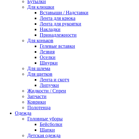
Бутылки
Для клюшки
Вставыши / Надставки
Лента для крюка
Лента для рукоятки
Накладки
Принадлежности
Для коньков
Гелевые вставки
Лезвия
Оселки
Шнурки
Для шлема
Для щитков
Лента и скотч
Липучки
Жидкости / Спреи
Запчасти
Коврики
Полотенца
Одежда
Головные уборы
Бейсболки
Шапки
Детская одежда