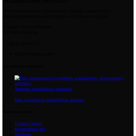
НЕДАВНО ПРОСМОТРЕНО
Интернет-магазин спортивной одежды, хоккейного
обмундирования и аксессуаров в Ростове-на-Дону.
Создано спортсменами.
Со знанием дела.
+7 (923) 494-95-55
sale@iceskate.online
Как собрать хоккеиста
Заточка хоккейных коньков
Как подобрать хоккейные коньки
Наши магазины
Новокузнецк
Кузнецкий лёд
Тюмень