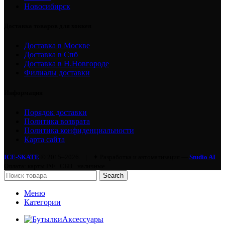
Новосибирск
Доставка товаров для хоккея
Доставка в Москве
Доставка в Спб
Доставка в Н.Новгороде
Филиалы доставки
Информация
Порядок доставки
Политика возврата
Политика конфиденциальности
Карта сайта
ICE-SKATE
© 2015–2026.
|
✦ Разработка и автоматизация —
Studio AI
Оплата: карты РФ · СБП · наличные
Search
Меню
Категории
Аксессуары