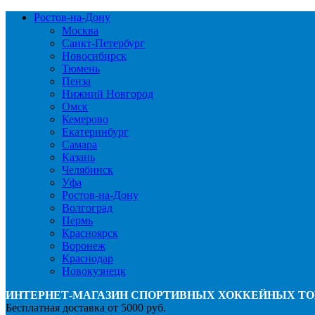
Ростов-на-Дону
Москва
Санкт-Петербург
Новосибирск
Тюмень
Пенза
Нижний Новгород
Омск
Кемерово
Екатеринбург
Самара
Казань
Челябинск
Уфа
Ростов-на-Дону
Волгоград
Пермь
Красноярск
Воронеж
Краснодар
Новокузнецк
ИНТЕРНЕТ-МАГАЗИН СПОРТИВНЫХ ХОККЕЙНЫХ ТО
Бесплатная доставка от 5000 руб.