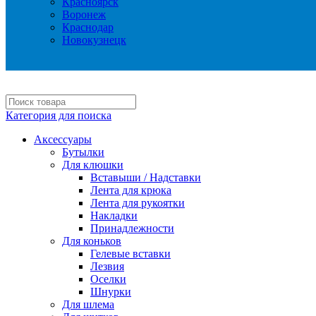
Красноярск
Воронеж
Краснодар
Новокузнецк
Категория для поиска
Аксессуары
Бутылки
Для клюшки
Вставыши / Надставки
Лента для крюка
Лента для рукоятки
Накладки
Принадлежности
Для коньков
Гелевые вставки
Лезвия
Оселки
Шнурки
Для шлема