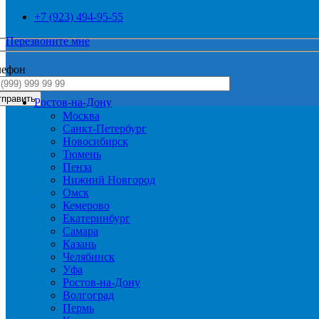
+7 (923) 494-95-55
Перезвоните мне
лефон
Ростов-на-Дону
Москва
Санкт-Петербург
Новосибирск
Тюмень
Пенза
Нижний Новгород
Омск
Кемерово
Екатеринбург
Самара
Казань
Челябинск
Уфа
Ростов-на-Дону
Волгоград
Пермь