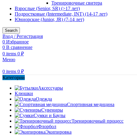
Тренировочные свитера
Взрослые (Senior, SR) (>17 лет)
Подростковые (Intermediate, INT) (14-17 лет)
Юниорские (Junior, JR) (7-14 лет)
Search
Вход / Регистрация
0
Избранное
0
В сравнение
0
items
0
₽
Меню
0
items
0
₽
Категории
Аксессуары
Клюшки
Одежда
Спортивная медицина
Сувениры
Сумки и Баулы
Тренировочный процесс
Флорбол
Экипировка