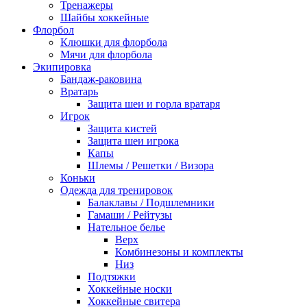
Тренажеры
Шайбы хоккейные
Флорбол
Клюшки для флорбола
Мячи для флорбола
Экипировка
Бандаж-раковина
Вратарь
Защита шеи и горла вратаря
Игрок
Защита кистей
Защита шеи игрока
Капы
Шлемы / Решетки / Визора
Коньки
Одежда для тренировок
Балаклавы / Подшлемники
Гамаши / Рейтузы
Нательное белье
Верх
Комбинезоны и комплекты
Низ
Подтяжки
Хоккейные носки
Хоккейные свитера