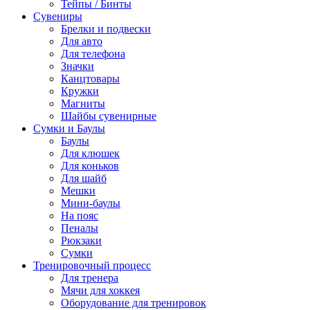
Тейпы / Бинты
Сувениры
Брелки и подвески
Для авто
Для телефона
Значки
Канцтовары
Кружки
Магниты
Шайбы сувенирные
Сумки и Баулы
Баулы
Для клюшек
Для коньков
Для шайб
Мешки
Мини-баулы
На пояс
Пеналы
Рюкзаки
Сумки
Тренировочный процесс
Для тренера
Мячи для хоккея
Оборудование для тренировок